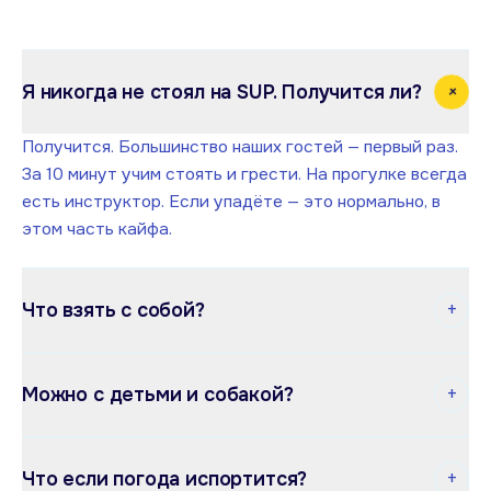
+
Я никогда не стоял на SUP. Получится ли?
Получится. Большинство наших гостей — первый раз.
За 10 минут учим стоять и грести. На прогулке всегда
есть инструктор. Если упадёте — это нормально, в
этом часть кайфа.
+
Что взять с собой?
Купальник или то, в чём не страшно намокнуть,
+
полотенце, крем от солнца. Доску, весло, спасжилет,
Можно с детьми и собакой?
гермомешок для телефона — выдаём.
С детьми — да, с 6 лет; младше — на одной доске с
+
родителем и по согласованию. С собакой — тоже
Что если погода испортится?