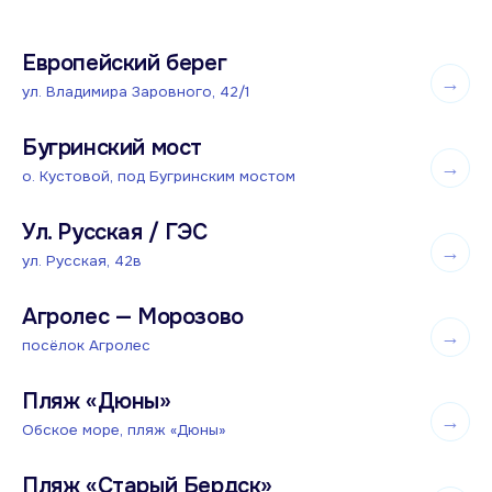
Европейский берег
→
от
3 500 ₽
ул. Владимира Заровного, 42/1
Бугринский мост
→
от
3 500 ₽
о. Кустовой, под Бугринским мостом
Ул. Русская / ГЭС
→
от
3 500 ₽
ул. Русская, 42в
Агролес — Морозово
→
от
3 500 ₽
посёлок Агролес
Пляж «Дюны»
→
от
3 500 ₽
Обское море, пляж «Дюны»
Пляж «Старый Бердск»