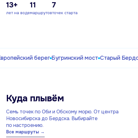
13+
11
7
Сейчас на воде
лет на воде
маршрутов
точек старта
Температура
+23°C
·
вода
+24°C
·
закат
21:20
опейский берег
Бугринский мост
Старый Бердск
Куда плывём
Семь точек по Оби и Обскому морю. От центра
Новосибирска до Бердска. Выбирайте
по настроению.
Все маршруты →