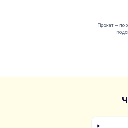
Прокат — по 
подс
Ч