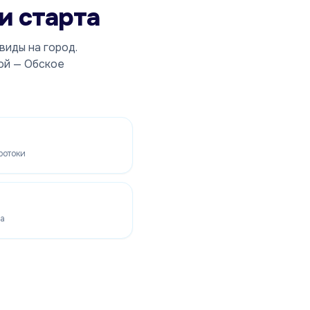
и старта
виды на город.
ой — Обское
ротоки
ва