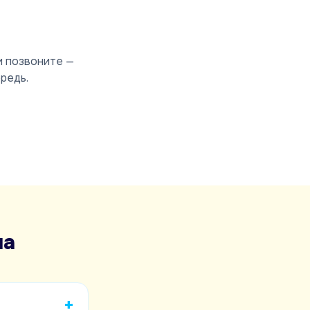
и позвоните —
редь.
па
+