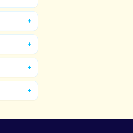
+
+
+
+