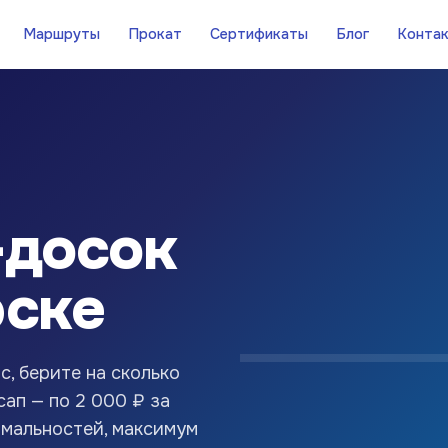
Маршруты
Прокат
Сертификаты
Блог
Конта
-досок
рске
с, берите на сколько
сап — по 2 000 ₽ за
рмальностей, максимум